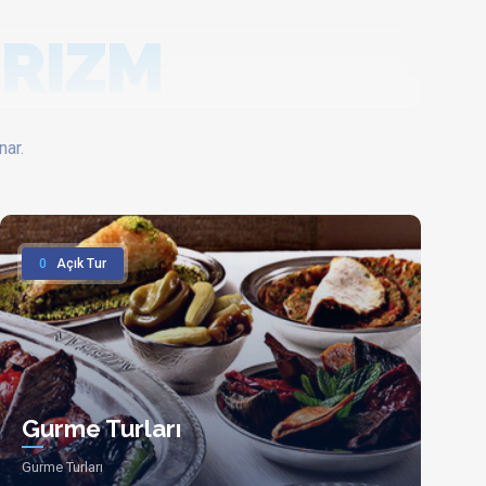
RIZM
nar.
0
Açık Tur
Gurme Turları
Gurme Turları