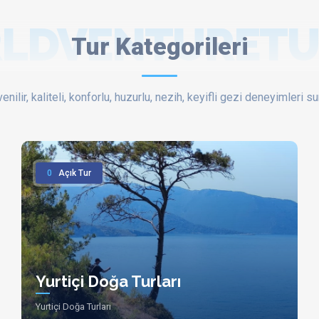
LDVENTURETU
Tur Kategorileri
enilir, kaliteli, konforlu, huzurlu, nezih, keyifli gezi deneyimleri su
0
Açık Tur
Yurtiçi Doğa Turları
Yurtiçi Doğa Turları