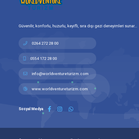
Güvenilir, konforlu, huzurlu, keyifli, sıra dışı gezi deneyimleri sunar...
0264 272 28 00
0554 172 28 00
info@worldventureturizm.com
www.worldventureturizm.com
Sosyal Medya